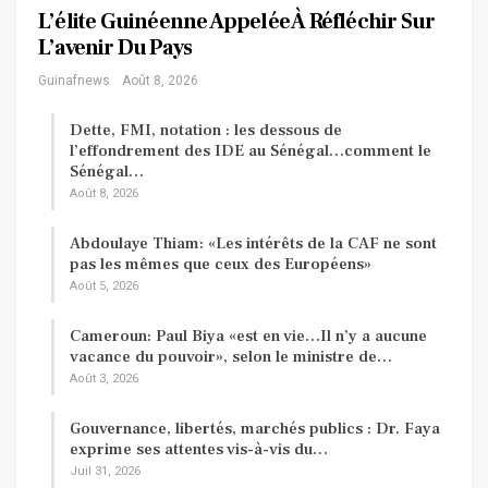
L’élite Guinéenne Appelée À Réfléchir Sur
L’avenir Du Pays
Guinafnews
Août 8, 2026
Dette, FMI, notation : les dessous de
l’effondrement des IDE au Sénégal…comment le
Sénégal…
Août 8, 2026
Abdoulaye Thiam: «Les intérêts de la CAF ne sont
pas les mêmes que ceux des Européens»
Août 5, 2026
Cameroun: Paul Biya «est en vie…Il n’y a aucune
vacance du pouvoir», selon le ministre de…
Août 3, 2026
Gouvernance, libertés, marchés publics : Dr. Faya
exprime ses attentes vis-à-vis du…
Juil 31, 2026