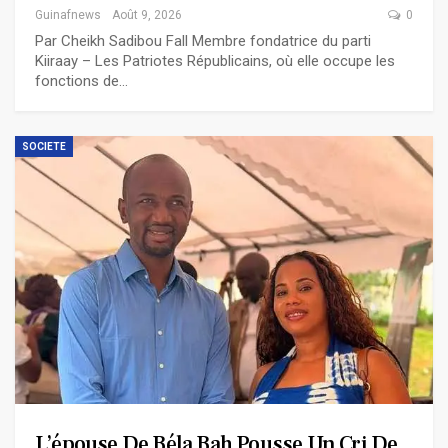
Guinafnews
Août 9, 2026
0
Par Cheikh Sadibou Fall Membre fondatrice du parti
Kiiraay – Les Patriotes Républicains, où elle occupe les
fonctions de…
SOCIETE
L’épouse De Béla Bah Pousse Un Cri De