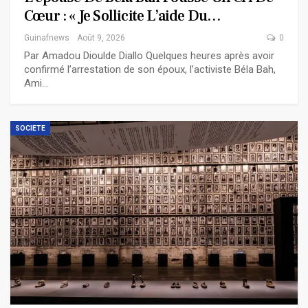
Cœur : « Je Sollicite L’aide Du…
Guinafnews
Août 9, 2026
0
Par Amadou Dioulde Diallo Quelques heures après avoir
confirmé l’arrestation de son époux, l’activiste Béla Bah,
Ami…
SOCIETE