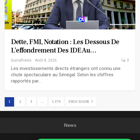
Dette, FMI, Notation : Les Dessous De
L’effondrement Des IDE Au…
Guinafnews
Août 8, 2026
0
Les investissements directs étrangers ont connu une
chute spectaculaire au Sénégal. Selon les chiffres
rapportés par…
1
2
3
…
1 279
PROCHAIN
News