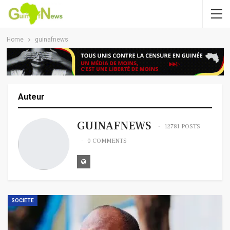
Home
guinafnews
Auteur
GUINAFNEWS
12781 POSTS
0 COMMENTS
SOCIETE