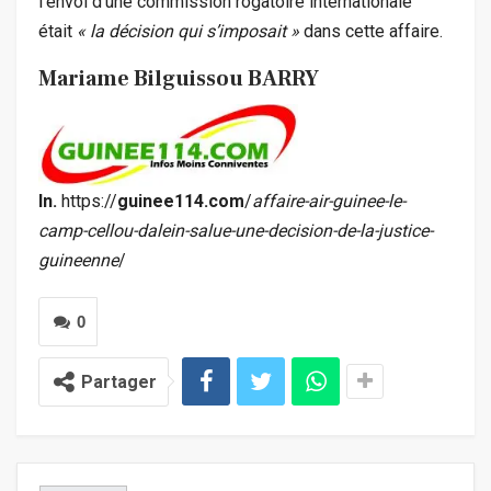
l’envoi d’une commission rogatoire internationale
était
« la décision qui s’imposait »
dans cette affaire.
Mariame Bilguissou BARRY
In.
https://
guinee114.com
/
affaire-air-guinee-le-
camp-cellou-dalein-salue-une-decision-de-la-justice-
guineenne
/
0
Partager