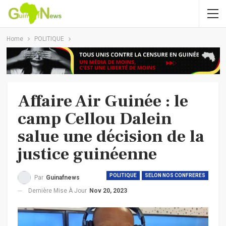
Home
POLITIQUE
Affaire Air Guinée : le
camp Cellou Dalein
salue une décision de la
justice guinéenne
POLITIQUE
SELON NOS CONFRERES
Par
Guinafnews
Dernière Mise À Jour
Nov 20, 2023