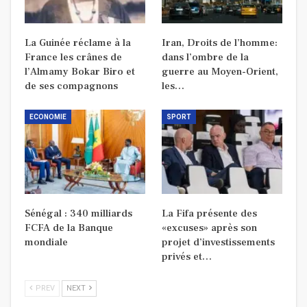
La Guinée réclame à la
Iran, Droits de l’homme:
France les crânes de
dans l’ombre de la
l’Almamy Bokar Biro et
guerre au Moyen-Orient,
de ses compagnons
les…
ECONOMIE
SPORT
Sénégal : 340 milliards
La Fifa présente des
FCFA de la Banque
«excuses» après son
mondiale
projet d’investissements
privés et…
PREV
NEXT