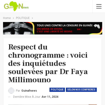
Home
POLITIQUE
Respect du
chronogramme : voici
des inquiétudes
soulevées par Dr Faya
Millimouno
POLITIQUE
SELON NOS CONFRERES
Par
Guinafnews
Dernière Mise À Jour
Avr 11, 2024