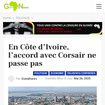
Home
POLITIQUE
En Côte d’Ivoire,
l’accord avec Corsair ne
passe pas
POLITIQUE
ECONOMIE
SELON NOS CONFRERES
Dernière Mise À Jour
Mai 26, 2025
Par
Guinafnews