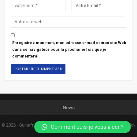
Enregistrez mon nom, mon adresse e-mail et mon site Web
dans ce navigateur pour la prochaine fois que je
commenterai.
News
© 2026 - Guinafnews. All Rights Reserved.
Website Design:
Confordev
Comment puis-je vous aider ?