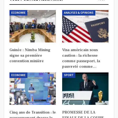
ECONOMIE
ANALYSES & OPINIONS
Guinée : Nimba Mining
Visa américain sous
signe sa première
caution : la richesse
convention minière
comme passeport, la
pauvreté comme…
ECONOMIE
SPORT
Cinq ans de Transition : le
PROMESSE DE LA
gouvernement dresse le
FINALE DE LA COUPE