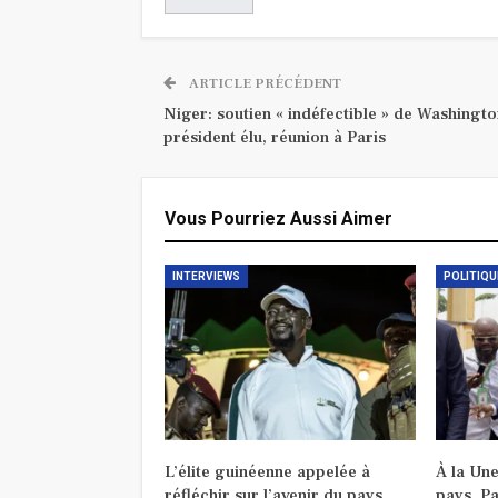
ARTICLE PRÉCÉDENT
Niger: soutien « indéfectible » de Washingto
président élu, réunion à Paris
Vous Pourriez Aussi Aimer
INTERVIEWS
POLITIQU
L’élite guinéenne appelée à
À la Une
réfléchir sur l’avenir du pays
pays, Pa