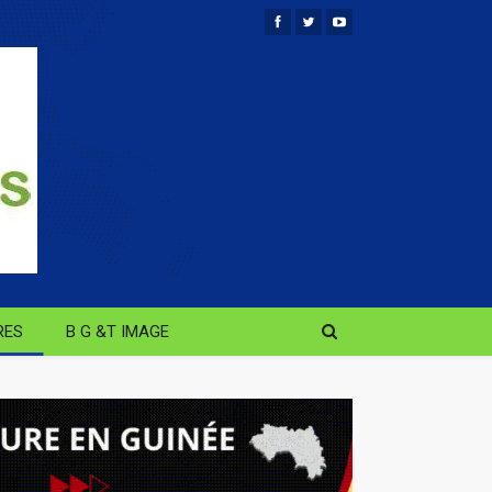
RES
B G &T IMAGE