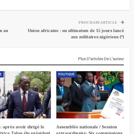
PROCHAIN ARTICLE
n au
Union africaine : un ultimatum de 15 jours lancé
aux militaires nigériens (*)
Plus D'articles De L'auteur
E
POLITIQUE
: après avoir dirigé le
Assemblée nationale / Session
trice Talon élu président
extraordinaire: Six commissions