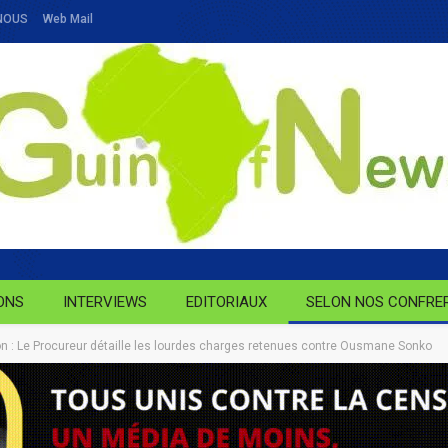
NOUS
Web Mail
ONS
INTERVIEWS
EDITORIAUX
SELON NOS CONFRE
on : Le Procureur détaille les lourdes charges retenues contre Ousmane Sonko