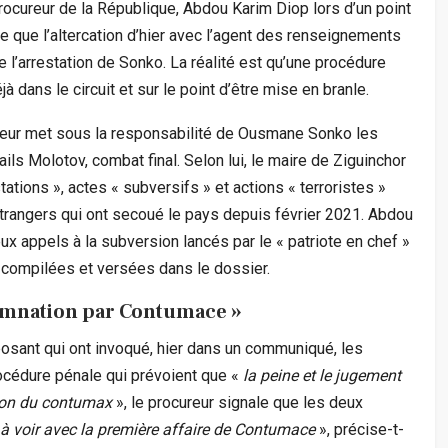
procureur de la République, Abdou Karim Diop lors d’un point
e que l’altercation d’hier avec l’agent des renseignements
 l’arrestation de Sonko. La réalité est qu’une procédure
jà dans le circuit et sur le point d’être mise en branle.
ureur met sous la responsabilité de Ousmane Sonko les
s Molotov, combat final. Selon lui, le maire de Ziguinchor
tations », actes « subversifs » et actions « terroristes »
 étrangers qui ont secoué le pays depuis février 2021. Abdou
x appels à la subversion lancés par le « patriote en chef »
é compilées et versées dans le dossier.
ndamnation par Contumace »
posant qui ont invoqué, hier dans un communiqué, les
rocédure pénale qui prévoient que «
la peine et le jugement
tion du contumax
», le procureur signale que les deux
 à voir avec la première affaire de Contumace
», précise-t-