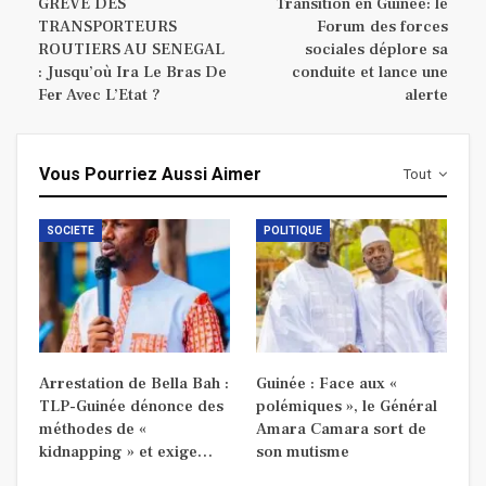
GREVE DES
Transition en Guinée: le
TRANSPORTEURS
Forum des forces
ROUTIERS AU SENEGAL
sociales déplore sa
: Jusqu’où Ira Le Bras De
conduite et lance une
Fer Avec L’Etat ?
alerte
Vous Pourriez Aussi Aimer
Tout
SOCIETE
POLITIQUE
Arrestation de Bella Bah :
Guinée : Face aux «
TLP-Guinée dénonce des
polémiques », le Général
méthodes de «
Amara Camara sort de
kidnapping » et exige…
son mutisme