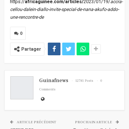
https://
africaguinee.com/articles/
2023/01/19/
accra-
cellou-dalein-diallo-invite-special-de-nana-akufo-addo-
une-rencontre-de
0
Partager
Guinafnews
12781 Posts
0
Comments
ARTICLE PRÉCÉDENT
PROCHAIN ARTICLE