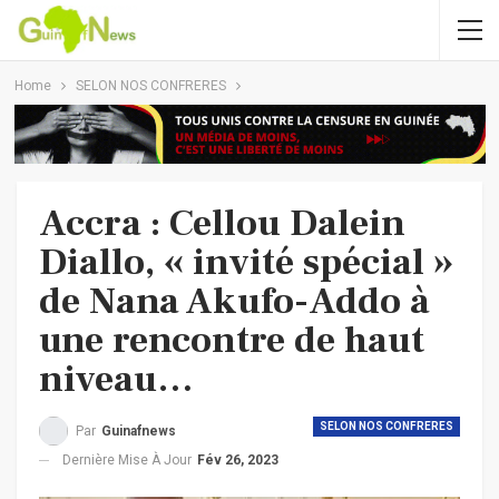
Home
SELON NOS CONFRERES
Accra : Cellou Dalein
Diallo, « invité spécial »
de Nana Akufo-Addo à
une rencontre de haut
niveau…
SELON NOS CONFRERES
Par
Guinafnews
Dernière Mise À Jour
Fév 26, 2023