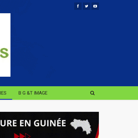
RES
B G &T IMAGE