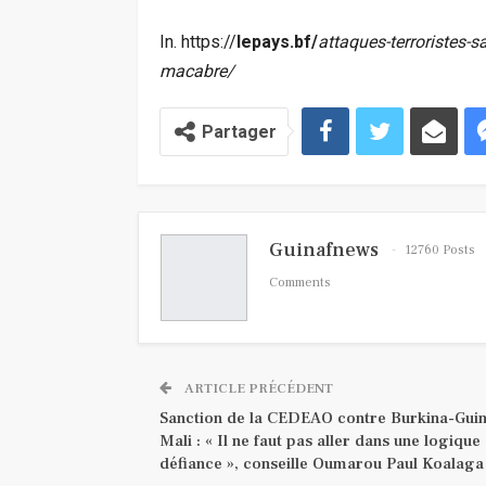
In. https://
lepays.bf/
attaques-terroristes-s
macabre/
Partager
Guinafnews
12760 Posts
Comments
ARTICLE PRÉCÉDENT
Sanction de la CEDEAO contre Burkina-Gui
Mali : « Il ne faut pas aller dans une logique
défiance », conseille Oumarou Paul Koalaga