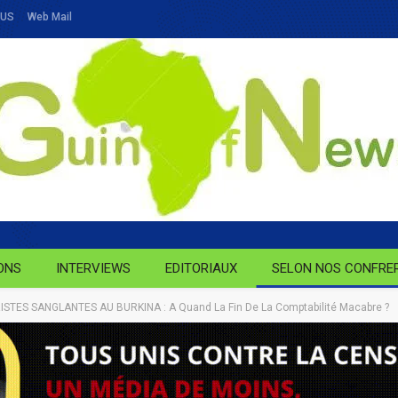
OUS
Web Mail
ONS
INTERVIEWS
EDITORIAUX
SELON NOS CONFRE
TES SANGLANTES AU BURKINA : A Quand La Fin De La Comptabilité Macabre ?