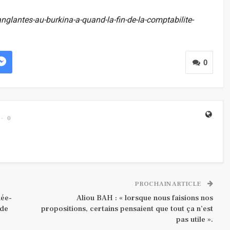
anglantes-au-burkina-a-quand-la-fin-de-la-comptabilite-
0
0
PROCHAIN ARTICLE
née-
Aliou BAH : « lorsque nous faisions nos
 de
propositions, certains pensaient que tout ça n’est
pas utile ».