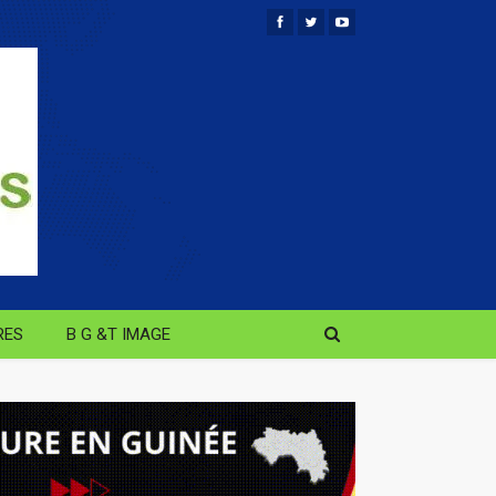
RES
B G &T IMAGE