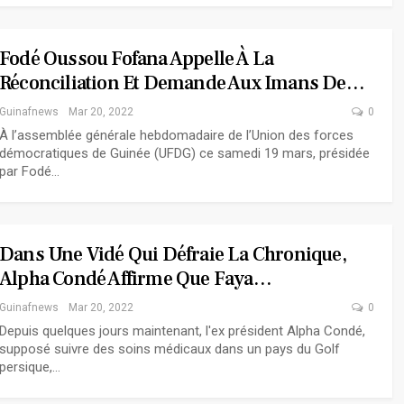
Fodé Oussou Fofana Appelle À La
Réconciliation Et Demande Aux Imans De…
Guinafnews
Mar 20, 2022
0
À l’assemblée générale hebdomadaire de l’Union des forces
démocratiques de Guinée (UFDG) ce samedi 19 mars, présidée
par Fodé…
Dans Une Vidé Qui Défraie La Chronique,
Alpha Condé Affirme Que Faya…
Guinafnews
Mar 20, 2022
0
Depuis quelques jours maintenant, l'ex président Alpha Condé,
supposé suivre des soins médicaux dans un pays du Golf
persique,…