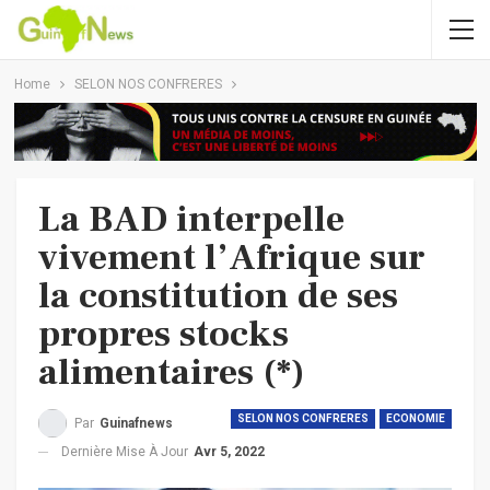
Home
SELON NOS CONFRERES
La BAD interpelle
vivement l’Afrique sur
la constitution de ses
propres stocks
alimentaires (*)
SELON NOS CONFRERES
ECONOMIE
Par
Guinafnews
Dernière Mise À Jour
Avr 5, 2022