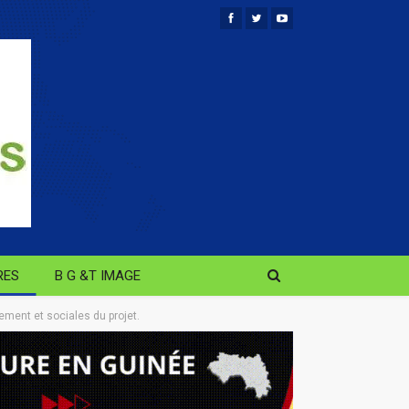
RES
B G &T IMAGE
ment et sociales du projet.