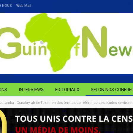
E NOUS
Web Mail
ONS
INTERVIEWS
EDITORIAUX
SELON NOS CONFRE
outamba : Conakry abrite l’examen des termes de référence des études environne