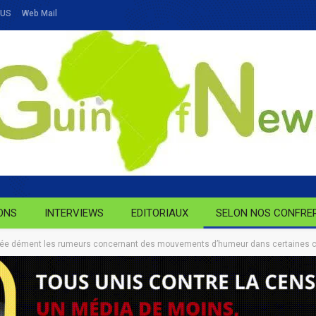
OUS
Web Mail
ONS
INTERVIEWS
EDITORIAUX
SELON NOS CONFRE
rmée dément les rumeurs concernant des mouvements d’humeur dans certaines c