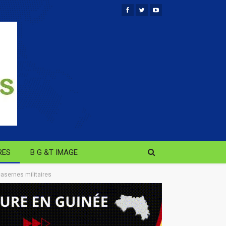
RES
B G &T IMAGE
asernes militaires