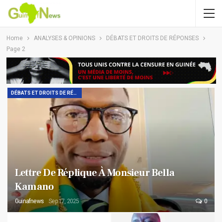
Home
ANALYSES & OPINIONS
DÉBATS ET DROITS DE RÉPONSES
Page 2
DÉBATS ET DROITS DE RÉPONSES
Lettre De Réplique À Monsieur Bella
Kamano
Guinafnews
Sep 17, 2025
0