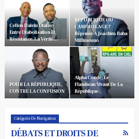
RÉPUBLIQUE OU
Cellou Dalein Diallo :
CAMOUFLAGE ?
Entre Diabolisation Et
Réponse À Joachim Baba
Résistance, La Vérité…
Millimouno
Alpha Condé, Le
POUR LA RÉPUBLIQUE,
Flambeau Vivant De La
CONTRE LA CONFUSION
République .
Catégorie De Navigation
DÉBATS ET DROITS DE