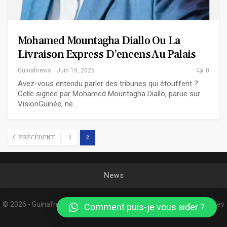
Mohamed Mountagha Diallo Ou La
Livraison Express D’encens Au Palais
Guinafnews
Juin 19, 2025
0
Avez-vous entendu parler des tribunes qui étouffent ?
Celle signée par Mohamed Mountagha Diallo, parue sur
VisionGuinée, ne…
PRÉCÉDENT
1
2
News
© 2026 - Guinafnews. All Rights Reserved.
Website Design:
Confordev
Comment puis-je vous aider ?