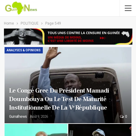
Home
POLITIQUE
Page 549
ANALYSES & OPINIONS
Le Congé Grec Du Président Mamadi
Doumbouya Ou Le Test De Maturité
Institutionnelle De La Vᵉ République
Guinafnews
Août 9, 2026
0