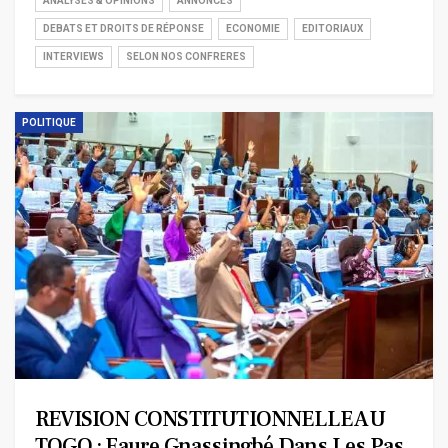
ANALYSES & OPINIONS
ANNONCES
DEBATS ET DROITS DE RÉPONSE
ECONOMIE
EDITORIAUX
INTERVIEWS
SELON NOS CONFRERES
POLITIQUE
REVISION CONSTITUTIONNELLE AU
TOGO : Faure Gnassingbé Dans Les Pas