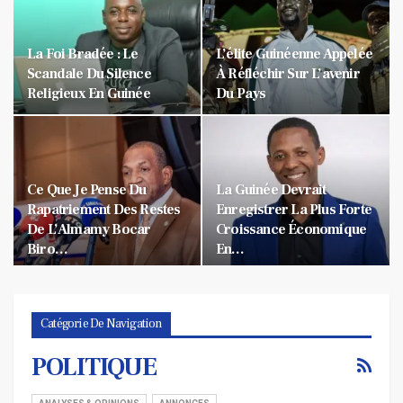
La Foi Bradée : Le
L’élite Guinéenne Appelée
Scandale Du Silence
À Réfléchir Sur L’avenir
Religieux En Guinée
Du Pays
Ce Que Je Pense Du
La Guinée Devrait
Rapatriement Des Restes
Enregistrer La Plus Forte
De L’Almamy Bocar
Croissance Économique
Biro…
En…
Catégorie De Navigation
POLITIQUE