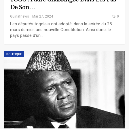
De Son…
Guinafnews
Mar 27, 2024
0
Les députés togolais ont adopté, dans la soirée du 25
mars dernier, une nouvelle Constitution. Ainsi donc, le
pays passe d’un…
POLITIQUE