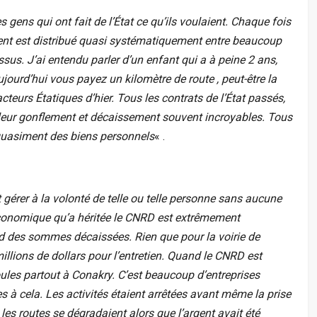
es gens qui ont fait de l’État ce qu’ils voulaient. Chaque fois
gent est distribué quasi systématiquement entre beaucoup
essus. J’ai entendu parler d’un enfant qui a à peine 2 ans,
ujourd’hui vous payez un kilomètre de route , peut-être la
acteurs Étatiques d’hier. Tous les contrats de l’État passés,
fié leur gonflement et décaissement souvent incroyables. Tous
t quasiment des biens personnels
« .
t gérer à la volonté de telle ou telle personne sans aucune
n économique qu’a héritée le CNRD est extrêmement
rd des sommes décaissées. Rien que pour la voirie de
millions de dollars pour l’entretien. Quand le CNRD est
oules partout à Conakry. C’est beaucoup d’entreprises
 à cela. Les activités étaient arrêtées avant même la prise
les routes se dégradaient alors que l’argent avait été