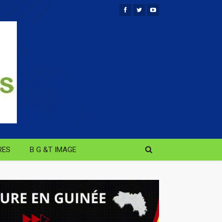
RES
B G &T IMAGE