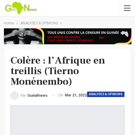
Home
ANALYSES & OPINIONS
Colère : l’Afrique en
treillis (Tierno
Monénembo)
ANALYSES & OPINIONS
On
Mar 21, 2022
Par
Guinafnews