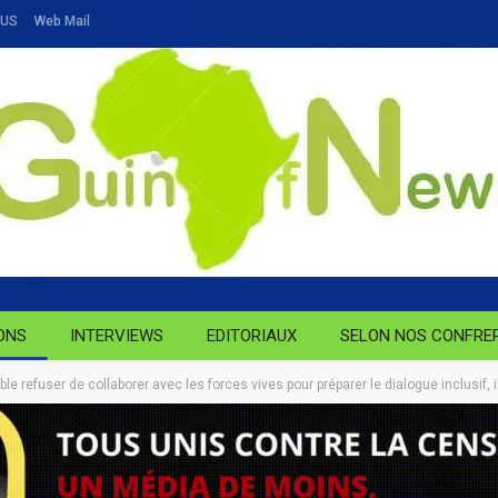
OUS
Web Mail
ONS
INTERVIEWS
EDITORIAUX
SELON NOS CONFRE
refuser de collaborer avec les forces vives pour préparer le dialogue inclusif, il 