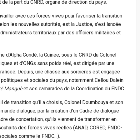
 de la part du CNRD, organe de direction du pays.
vailler avec ces forces vives pour favoriser la transition
lon les nouvelles autorités, est la Justice, s’est lancée
nistrateurs territoriaux par des officiers militaires et
ègne d’Alpha Condé, la Guinée, sous le CNRD du Colonel
iques et d’ONGs sans poids réel, est dirigée par une
ntralisée. Depuis, une chasse aux sorcières est engagée
s politiques et sociales du pays, notamment Cellou Dalein
ké Manguè
et ses camarades de la Coordination du FNDC.
l de transition qu’il a choisis, Colonel Doumbouya et son
mande dialogue, par la création d’un Cadre de dialogue
adre de concertation, qu’ils viennent de transformer en
 souhaits des forces vives réelles (ANAD, CORED, FNDC-
s sociales comme le FNDC…).