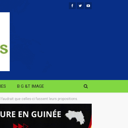
RES
B G &T IMAGE
faudrait que celles-ci fassent leurs propositions.