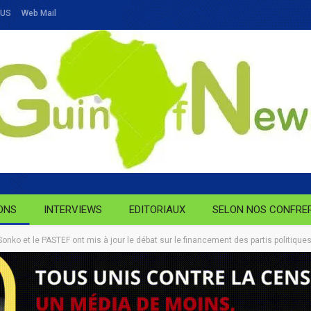
OUS
Web Mail
ONS
INTERVIEWS
EDITORIAUX
SELON NOS CONFRE
o et le PASTEF ont mis à jour le débat sur le financement des partis politique