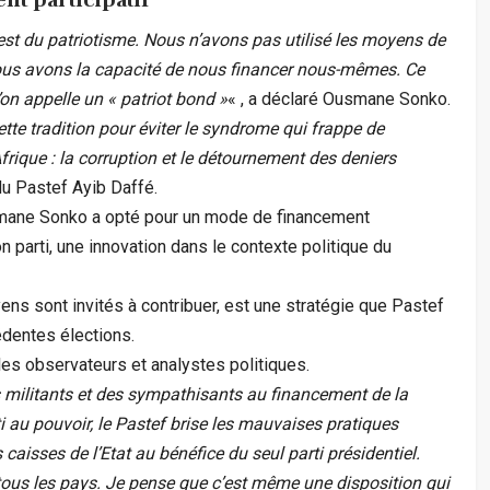
est du patriotisme. Nous n’avons pas utilisé les moyens de
nous avons la capacité de nous financer nous-mêmes. Ce
on appelle un « patriot bond »
« , a déclaré Ousmane Sonko.
tte tradition pour éviter le syndrome qui frappe de
rique : la corruption et le détournement des deniers
du Pastef Ayib Daffé.
smane Sonko a opté pour un mode de financement
on parti, une innovation dans le contexte politique du
ns sont invités à contribuer, est une stratégie que Pastef
édentes élections.
es observateurs et analystes politiques.
s militants et des sympathisants au financement de la
ti au pouvoir, le Pastef brise les mauvaises pratiques
 caisses de l’Etat au bénéfice du seul parti présidentiel.
 tous les pays. Je pense que c’est même une disposition qui