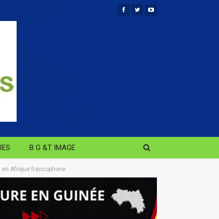
RES
B G &T IMAGE
s en Afrique francophone