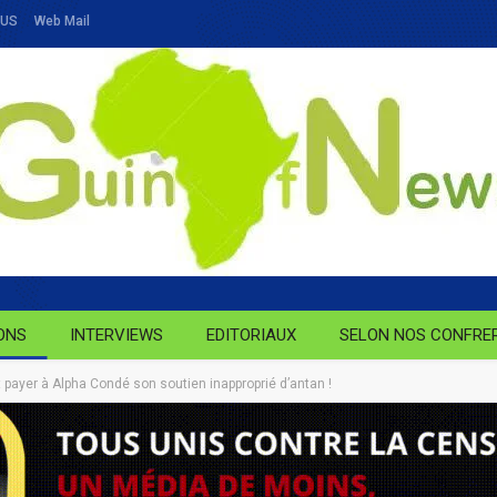
OUS
Web Mail
ONS
INTERVIEWS
EDITORIAUX
SELON NOS CONFRE
t payer à Alpha Condé son soutien inapproprié d’antan !