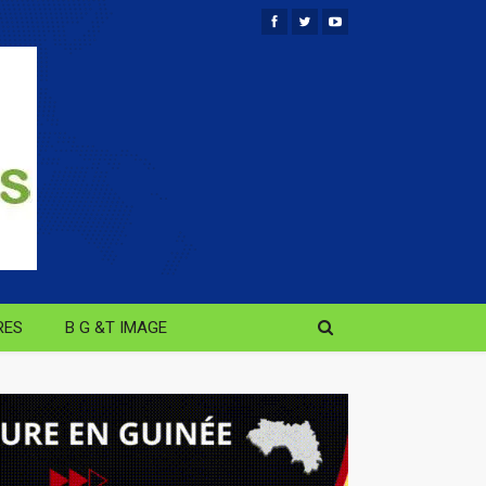
RES
B G &T IMAGE