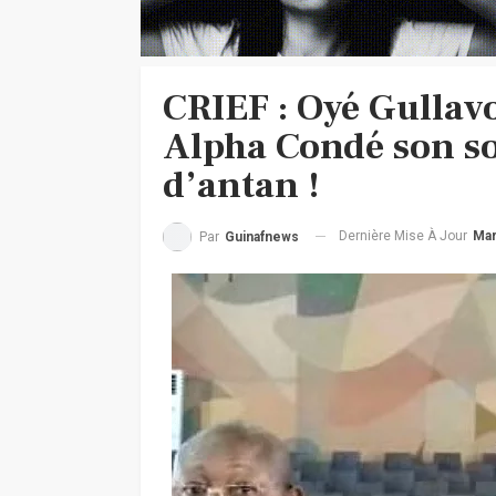
CRIEF : Oyé Gullavo
Alpha Condé son so
d’antan !
Dernière Mise À Jour
Mar
Par
Guinafnews