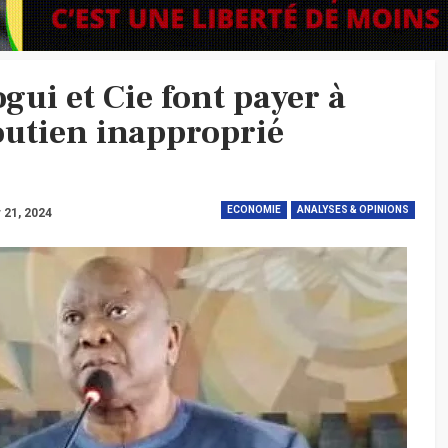
gui et Cie font payer à
utien inapproprié
ECONOMIE
ANALYSES & OPINIONS
 21, 2024