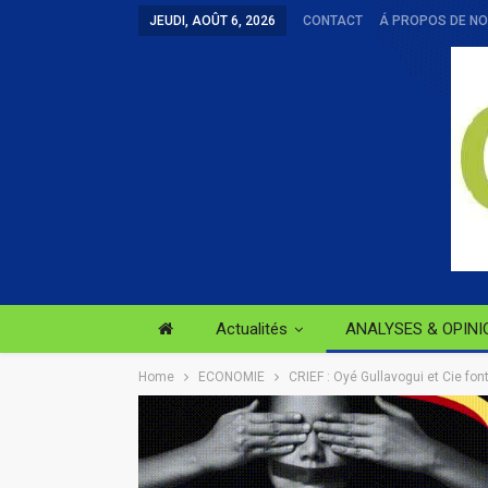
JEUDI, AOÛT 6, 2026
CONTACT
Á PROPOS DE N
Actualités
ANALYSES & OPINI
Home
ECONOMIE
CRIEF : Oyé Gullavogui et Cie fon