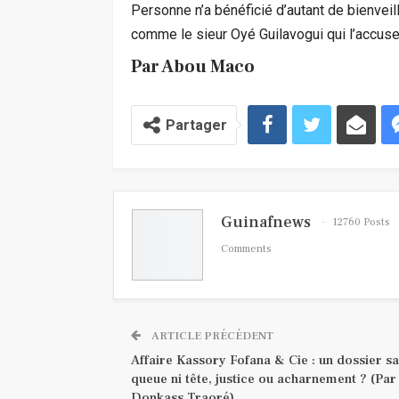
Personne n’a bénéficié d’autant de bienvei
comme le sieur Oyé Guilavogui qui l’accuse
Par Abou Maco
Partager
Guinafnews
12760 Posts
Comments
ARTICLE PRÉCÉDENT
Affaire Kassory Fofana & Cie : un dossier s
queue ni tête, justice ou acharnement ? (Par
Donkass Traoré)