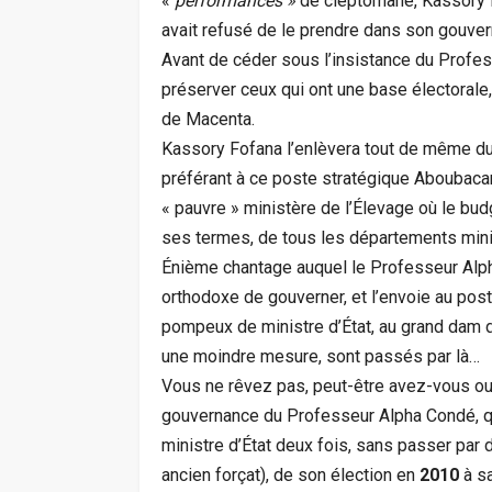
«
performances »
de cleptomane, Kassory 
avait refusé de le prendre dans son gouve
Avant de céder sous l’insistance du Profes
préserver ceux qui ont une base électorale
de Macenta.
Kassory Fofana l’enlèvera tout de même du 
préférant à ce poste stratégique Aboubacar 
« pauvre » ministère de l’Élevage où le budg
ses termes, de tous les départements mini
Énième chantage auquel le Professeur Alph
orthodoxe de gouverner, et l’envoie au post
pompeux de ministre d’État, au grand dam 
une moindre mesure, sont passés par là…
Vous ne rêvez pas, peut-être avez-vous oubl
gouvernance du Professeur Alpha Condé, qu
ministre d’État deux fois, sans passer par 
ancien forçat), de son élection en
2010
à s