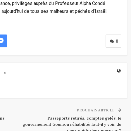
llance, privilèges auprès du Professeur Alpha Condé
 aujourd’hui de tous ses malheurs et péchés d’Israël.
0
0
PROCHAIN ARTICLE
ans
Passeports retirés, comptes gelés, le
gouvernement Goumou réhabilité: faut-il y voir du
deux poids deux mesures ?