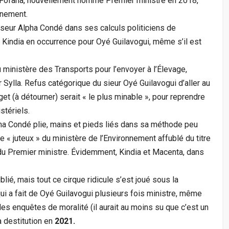
Fofana, nouvellement nommé Premier ministre en 2018,
rnement.
seur Alpha Condé dans ses calculs politiciens de
, Kindia en occurrence pour Oyé Guilavogui, même s’il est
ministère des Transports pour l’envoyer à l’Élevage,
Sylla. Refus catégorique du sieur Oyé Guilavogui d’aller au
et (à détourner) serait « le plus minable », pour reprendre
stériels.
a Condé plie, mains et pieds liés dans sa méthode peu
e « juteux » du ministère de l’Environnement affublé du titre
du Premier ministre. Évidemment, Kindia et Macenta, dans
ié, mais tout ce cirque ridicule s’est joué sous la
i a fait de Oyé Guilavogui plusieurs fois ministre, même
des enquêtes de moralité (il aurait au moins su que c’est un
a destitution en
2021.