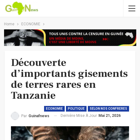
Home
ECONOMIE
Découverte
d’importants gisements
de terres rares en
Tanzanie
ECONOMIE
POLITIQUE
SELON NOS CONFRERES
Dernière Mise À Jour
Mai 21, 2026
Par
Guinafnews