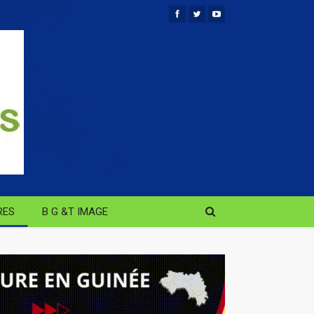
RES
B G &T IMAGE