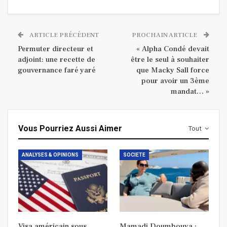
ARTICLE PRÉCÉDENT
PROCHAIN ARTICLE
Permuter directeur et
« Alpha Condé devait
adjoint: une recette de
être le seul à souhaiter
gouvernance faré yaré
que Macky Sall force
pour avoir un 3ème
mandat… »
Vous Pourriez Aussi Aimer
Tout
ANALYSES & OPINIONS
SOCIETE
Visa américain sous
Mamadi Doumbouya :