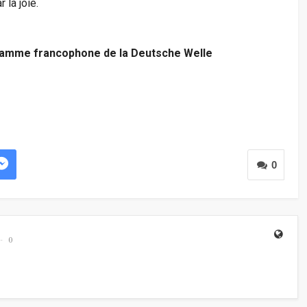
 la joie.
ramme francophone de la Deutsche Welle
0
0