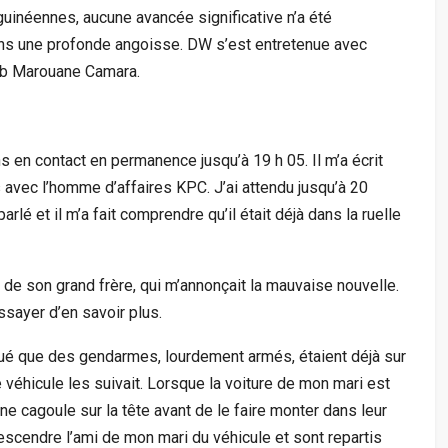
 guinéennes, aucune avancée significative n’a été
 dans une profonde angoisse. DW s’est entretenue avec
ib Marouane Camara.
s en contact en permanence jusqu’à 19 h 05. Il m’a écrit
s avec l’homme d’affaires KPC. J’ai attendu jusqu’à 20
rlé et il m’a fait comprendre qu’il était déjà dans la ruelle
l de son grand frère, qui m’annonçait la mauvaise nouvelle.
sayer d’en savoir plus.
iqué que des gendarmes, lourdement armés, étaient déjà sur
e véhicule les suivait. Lorsque la voiture de mon mari est
s une cagoule sur la tête avant de le faire monter dans leur
descendre l’ami de mon mari du véhicule et sont repartis