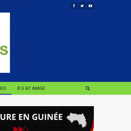
RES
B G &T IMAGE