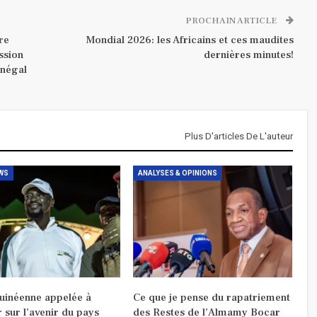
PROCHAIN ARTICLE
re
Mondial 2026: les Africains et ces maudites
ssion
dernières minutes!
énégal
Plus D'articles De L'auteur
WS
ANALYSES & OPINIONS
guinéenne appelée à
Ce que je pense du rapatriement
r sur l’avenir du pays
des Restes de l’Almamy Bocar