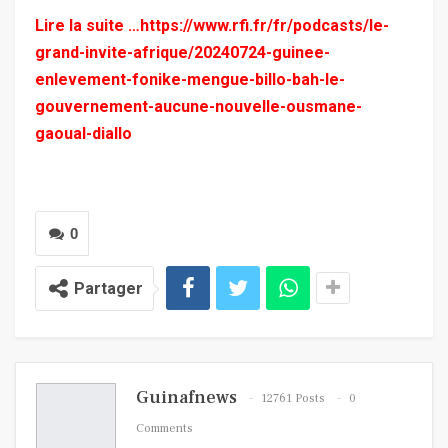
Lire la suite …
https://www.rfi.fr/fr/podcasts/le-
grand-invite-afrique/20240724-guinee-
enlevement-fonike-mengue-billo-bah-le-
gouvernement-aucune-nouvelle-ousmane-
gaoual-diallo
0
Partager
Guinafnews
12761 Posts
0
Comments