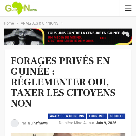
Home
ANALYSES & OPINIONS
FORAGES PRIVÉS EN
GUINÉE :
RÉGLEMENTER OUI,
TAXER LES CITOYENS
NON
ANALYSES & OPINIONS
ECONOMIE
SOCIETE
Dernière Mise À Jour
Juin 9, 2026
Par
Guinafnews