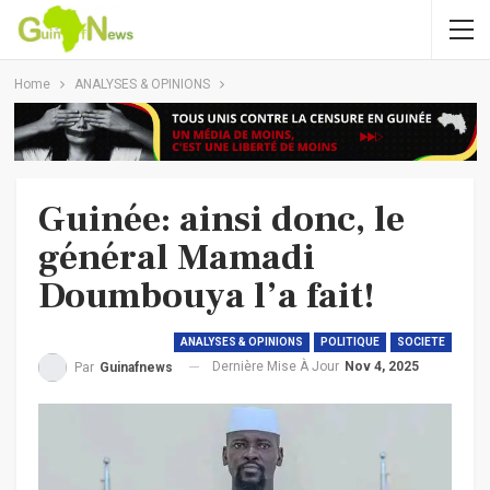
Home
ANALYSES & OPINIONS
Guinée: ainsi donc, le
général Mamadi
Doumbouya l’a fait!
ANALYSES & OPINIONS
POLITIQUE
SOCIETE
Dernière Mise À Jour
Nov 4, 2025
Par
Guinafnews