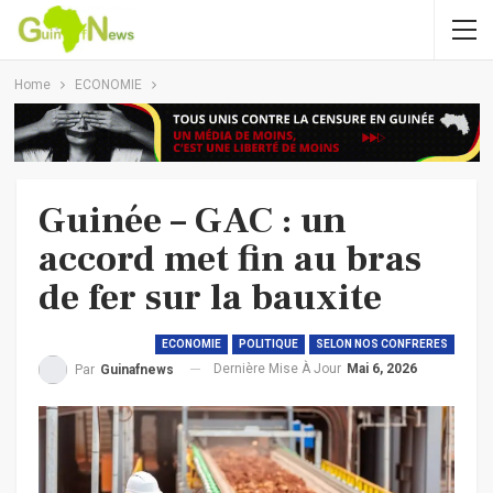
Home
ECONOMIE
Guinée – GAC : un
accord met fin au bras
de fer sur la bauxite
ECONOMIE
POLITIQUE
SELON NOS CONFRERES
Dernière Mise À Jour
Mai 6, 2026
Par
Guinafnews