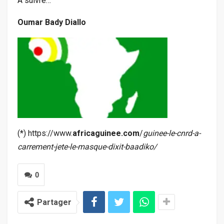
A suivre…
Oumar Bady Diallo
(*) https://www.
africaguinee.com
/
guinee-le-cnrd-a-
carrement-jete-le-masque-dixit-baadiko/
0
Partager