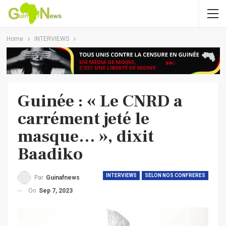
Home
INTERVIEWS
Guinée : « Le CNRD a
carrément jeté le
masque… », dixit
Baadiko
INTERVIEWS
SELON NOS CONFRERES
Par
Guinafnews
On
Sep 7, 2023