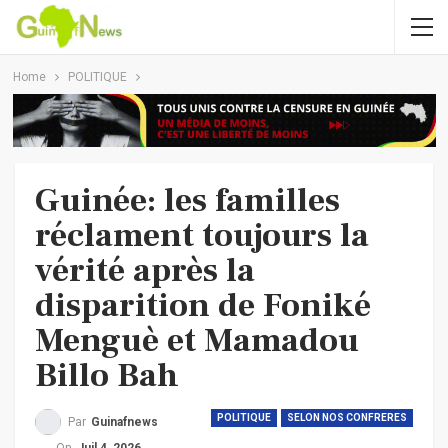
Home
POLITIQUE
Guinée: les familles
réclament toujours la
vérité après la
disparition de Foniké
Menguè et Mamadou
Billo Bah
POLITIQUE
SELON NOS CONFRERES
Par
Guinafnews
On
Juil 4, 2026