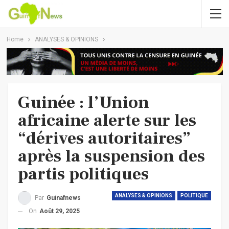
Home
ANALYSES & OPINIONS
Guinée : l’Union
africaine alerte sur les
“dérives autoritaires”
après la suspension des
partis politiques
ANALYSES & OPINIONS
POLITIQUE
Par
Guinafnews
On
Août 29, 2025