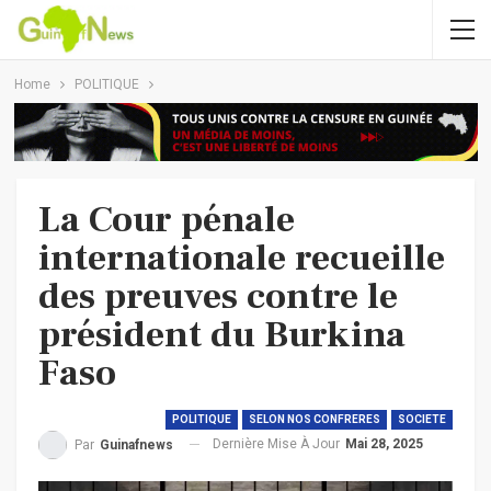
Home
POLITIQUE
La Cour pénale
internationale recueille
des preuves contre le
président du Burkina
Faso
POLITIQUE
SELON NOS CONFRERES
SOCIETE
Dernière Mise À Jour
Mai 28, 2025
Par
Guinafnews