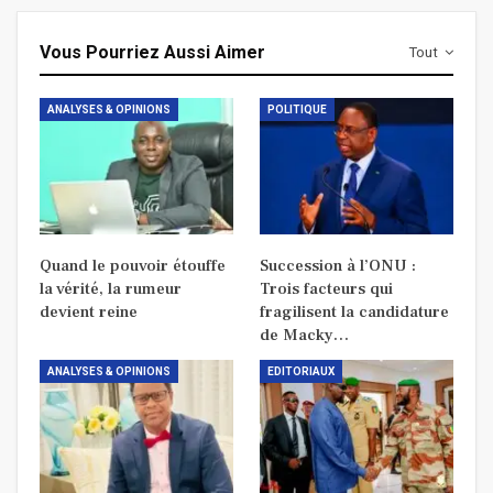
Vous Pourriez Aussi Aimer
Tout
ANALYSES & OPINIONS
POLITIQUE
Quand le pouvoir étouffe
Succession à l’ONU :
la vérité, la rumeur
Trois facteurs qui
devient reine
fragilisent la candidature
de Macky…
ANALYSES & OPINIONS
EDITORIAUX