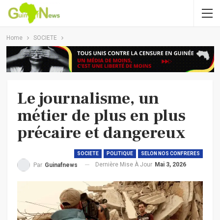
Home
SOCIETE
Le journalisme, un
métier de plus en plus
précaire et dangereux
SOCIETE
POLITIQUE
SELON NOS CONFRERES
Dernière Mise À Jour
Mai 3, 2026
Par
Guinafnews