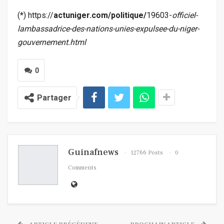
(*) https://
actuniger.com/politique/
19603-
officiel-
lambassadrice-des-nations-unies-expulsee-du-niger-
gouvernement.html
0
Partager
Guinafnews
12766 Posts
0
Comments