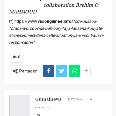
collaboration Brehim O
MAHMOUD
(*) https://www.
visionguinee.info/
fode-oussou-
fofana-a-propos-de-bah-oury-faya-lansana-kouyate-
et-cie-si-on-est-dans-cette-situation-ils-en-sont-aussi-
responsables
/
0
Partager
Guinafnews
12771 Posts
0
Comments