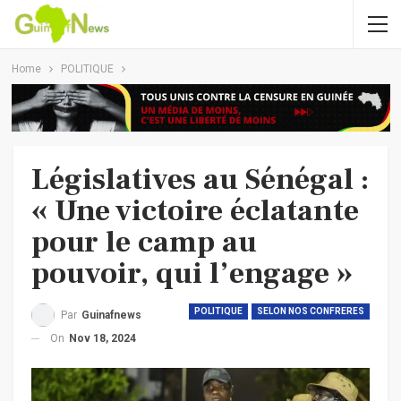
Home
POLITIQUE
Législatives au Sénégal :
« Une victoire éclatante
pour le camp au
pouvoir, qui l’engage »
POLITIQUE
SELON NOS CONFRERES
Par
Guinafnews
On
Nov 18, 2024