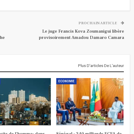
PROCHAIN ARTICLE
Le juge Francis Kova Zoumanigui libère
che
provisoirement Amadou Damaro Camara
Plus D'articles De L'auteur
ECONOMIE
roits de l’homme: dans
Sénégal : 340 milliards FCFA de