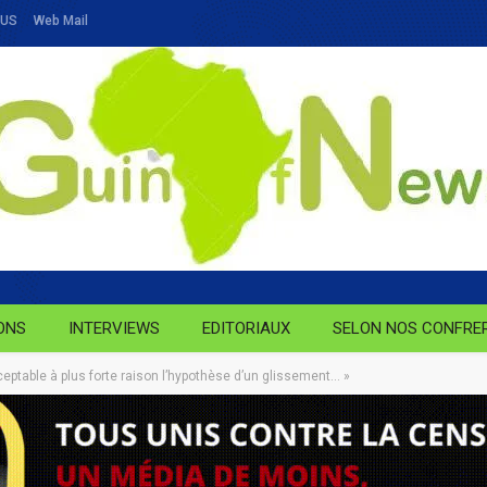
OUS
Web Mail
ONS
INTERVIEWS
EDITORIAUX
SELON NOS CONFRE
ceptable à plus forte raison l’hypothèse d’un glissement… »