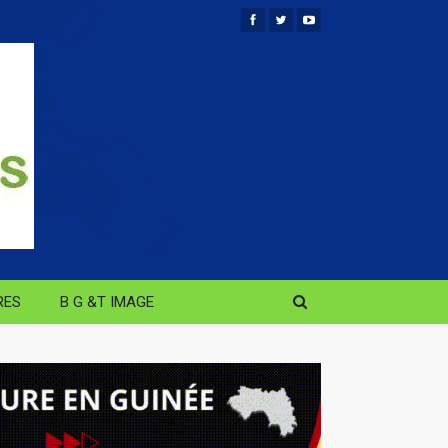
RES
B G &T IMAGE