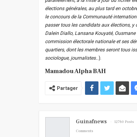
parallèlement, à la mise à jour du fichier él
élections générales, au plus tard en octob
le concours de la Communauté internationa
passer tous les candidats aux élections,
Dalein Diallo, Lansana Kouyaté, Ousmane 
commission électorale nationale et ses dé
quartiers, dont les membres seront tous issu
sociologue, journalistes.
..).
Mamadou Alpha BAH
Partager
Guinafnews
12760 Posts
Comments