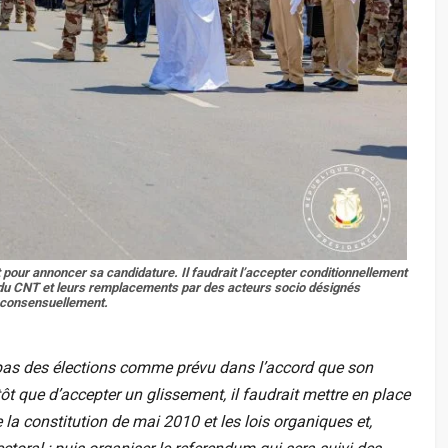
r annoncer sa candidature. Il faudrait l’accepter conditionnellement
 du CNT et leurs remplacements par des acteurs socio désignés
consensuellement.
 pas des élections comme prévu dans l’accord que son
t que d’accepter un glissement, il faudrait mettre en place
la constitution de mai 2010 et les lois organiques et,