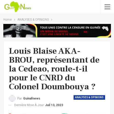
Home
ANALYSES & OPINIONS
Louis Blaise AKA-
BROU, représentant de
la Cedeao, roule-t-il
pour le CNRD du
Colonel Doumbouya ?
ANALYSES & OPINIONS
Par
Guinafnews
Dernière Mise À Jour
Juil 13, 2023