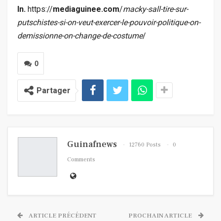
In.
https://
mediaguinee.com
/
macky-sall-tire-sur-
putschistes-si-on-veut-exercer-le-pouvoir-politique-on-
demissionne-on-change-de-costume
/
0
Partager
Guinafnews
12760 Posts
0
Comments
ARTICLE PRÉCÉDENT
PROCHAIN ARTICLE