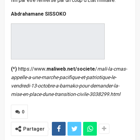
fini par être renversé par un coup d’Etat militaire.
Abdrahamane SISSOKO
(*)
https://www
.maliweb.net/societe
/
mali-la-cmas-
appelle-a-une-marche-pacifique-et-patriotique-le-
vendredi-13-octobre-a-bamako-pour-demander-la-
mise-en-place-dune-transition-civile-3038299.html
0
Partager