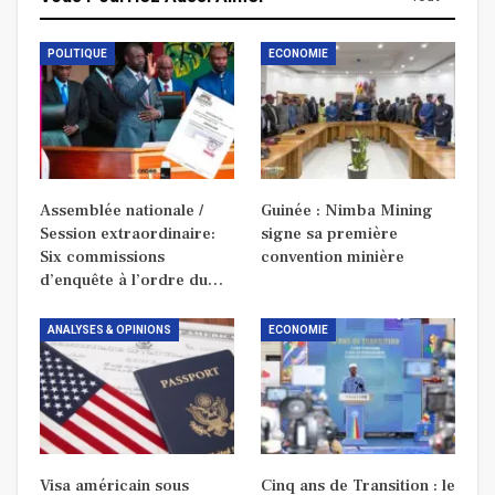
POLITIQUE
ECONOMIE
Assemblée nationale /
Guinée : Nimba Mining
Session extraordinaire:
signe sa première
Six commissions
convention minière
d’enquête à l’ordre du…
ANALYSES & OPINIONS
ECONOMIE
Visa américain sous
Cinq ans de Transition : le