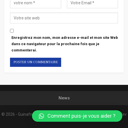
Enregistrez mon nom, mon adresse e-mail et mon site Web
dans ce navigateur pour la prochaine fois que je
commenterai.
News
© 2026 - Guinafnews. All Rights Reserved.
Website Design:
Confordev
Comment puis-je vous aider ?