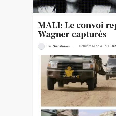
MALI: Le convoi re
Wagner capturés
Dernière Mise À Jour
Oct
Par
Guinafnews