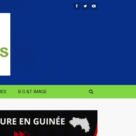
RES
B G &T IMAGE