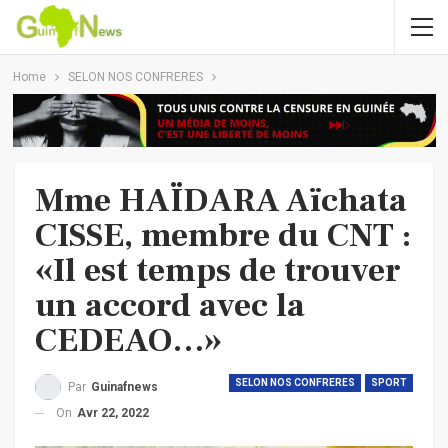
Home
SELON NOS CONFRERES
Mme HAÏDARA Aïchata
CISSE, membre du CNT :
«Il est temps de trouver
un accord avec la
CEDEAO…»
SELON NOS CONFRERES
SPORT
Par
Guinafnews
On
Avr 22, 2022