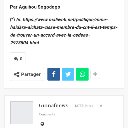
Par Aguibou Sogodogo
(*)
In. https://www.maliweb.net/politique/mme-
haidara-aichata-cisse-membre-du-cnt-il-est-temps-
de-trouver-un-accord-avec-la-cedeao-
2973804.html
0
Partager
Guinafnews
12756 Posts
0
Comments