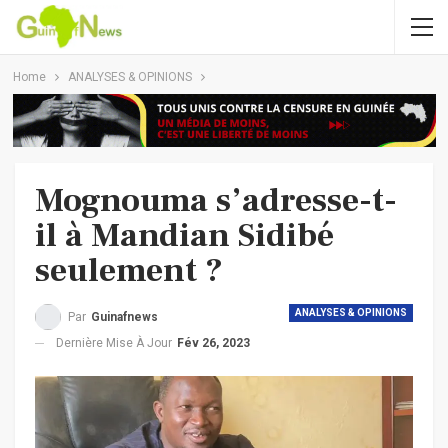
Home
ANALYSES & OPINIONS
Mognouma s’adresse-t-
il à Mandian Sidibé
seulement ?
ANALYSES & OPINIONS
Par
Guinafnews
Dernière Mise À Jour
Fév 26, 2023