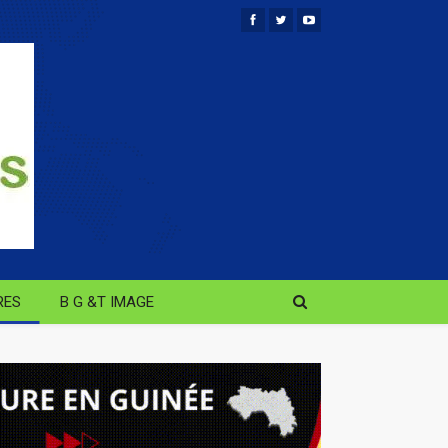
RES
B G &T IMAGE