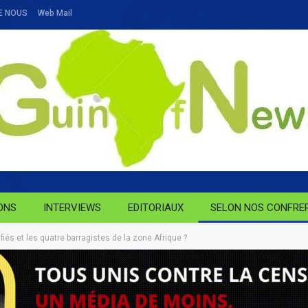
E NOUS
Web Mail
ONS
INTERVIEWS
EDITORIAUX
SELON NOS CONFRE
fiés et les quatre barragistes de la zone Afrique ?