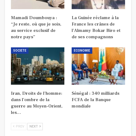
Mamadi Doumbouya :
La Guinée réclame à la
“Je reste, où que je sois,
France les crânes de
au service exclusif de
l’Almamy Bokar Biro et
notre pays”
de ses compagnons
SOCIETE
ECONOMIE
Iran, Droits de l’homme:
Sénégal : 340 milliards
dans l’ombre de la
FCFA de la Banque
guerre au Moyen-Orient,
mondiale
les…
PREV
NEXT