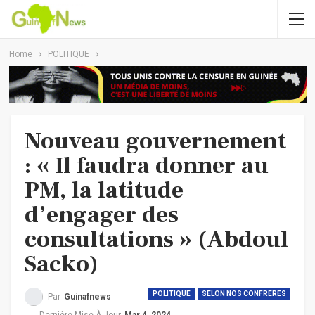
Home
POLITIQUE
Nouveau gouvernement
: « Il faudra donner au
PM, la latitude
d’engager des
consultations » (Abdoul
Sacko)
POLITIQUE
SELON NOS CONFRERES
Par
Guinafnews
Dernière Mise À Jour
Mar 4, 2024