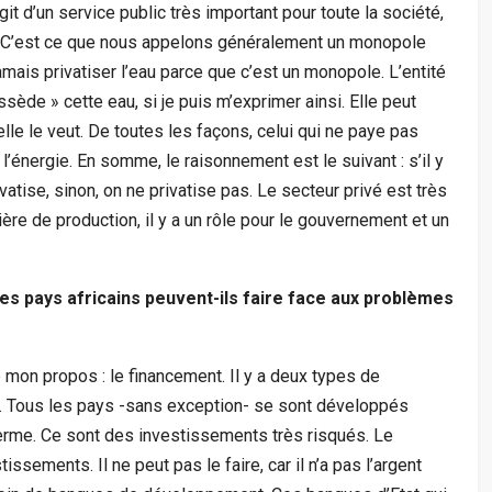
git d’un service public très important pour toute la société,
ivé. C’est ce que nous appelons généralement un monopole
 jamais privatiser l’eau parce que c’est un monopole. L’entité
ssède » cette eau, si je puis m’exprimer ainsi. Elle peut
le le veut. De toutes les façons, celui qui ne paye pas
l’énergie. En somme, le raisonnement est le suivant : s’il y
vatise, sinon, on ne privatise pas. Le secteur privé est très
re de production, il y a un rôle pour le gouvernement et un
s pays africains peuvent-ils faire face aux problèmes
mon propos : le financement. Il y a deux types de
ivé. Tous les pays -sans exception- se sont développés
 terme. Ce sont des investissements très risqués. Le
issements. Il ne peut pas le faire, car il n’a pas l’argent