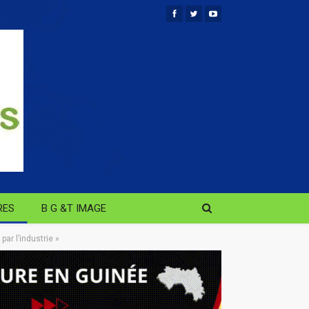
RES
B G &T IMAGE
ar l’industrie »