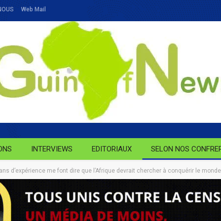
NOUS
Web Mail
ONS
INTERVIEWS
EDITORIAUX
SELON NOS CONFRE
ns d’expérience me font dire que l’Afrique devrait chercher à conquérir le monde p