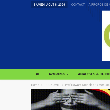
SAMEDI, AOÛT 8, 2026
CONTACT
Á PROPOS DE 
Actualités
ANALYSES & OPINI
Home
ECONOMIE
Prof Howard Nicholas : « Mes 40 a