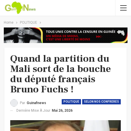
Home
POLITIQUE
Quand la partition du
Mali sort de la bouche
du député français
Bruno Fuchs !
POLITIQUE
SELON NOS CONFRERES
Par
Guinafnews
Dernière Mise À Jour
Mai 26, 2026