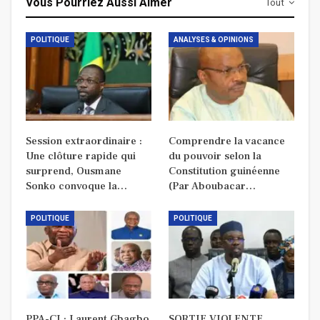
Vous Pourriez Aussi Aimer
Tout
POLITIQUE
ANALYSES & OPINIONS
Session extraordinaire :
Comprendre la vacance
Une clôture rapide qui
du pouvoir selon la
surprend, Ousmane
Constitution guinéenne
Sonko convoque la…
(Par Aboubacar…
POLITIQUE
POLITIQUE
PPA-CI : Laurent Gbagbo
SORTIE VIOLENTE