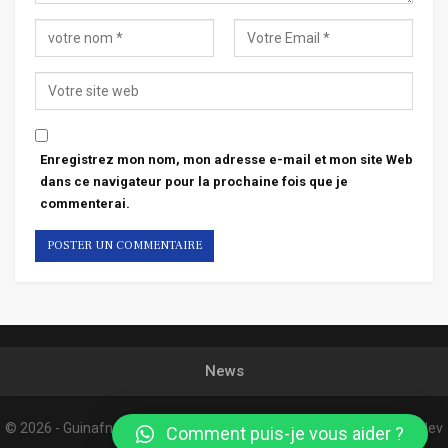
Enregistrez mon nom, mon adresse e-mail et mon site Web
dans ce navigateur pour la prochaine fois que je
commenterai.
News
© 2026 - Guinafnews. All Rights Reserved.
Website Design:
Confordev
Comment puis-je vous aider ?