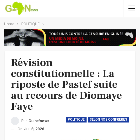
Home
POLITIQUE
Révision
constitutionnelle : La
riposte de Pastef suite
au recours de Diomaye
Faye
POLITIQUE
SELON NOS CONFRERES
Par
Guinafnews
On
Juil 8, 2026