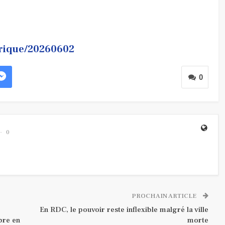
frique/20260602
0
0
PROCHAIN ARTICLE
En RDC, le pouvoir reste inflexible malgré la ville
bre en
morte