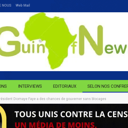
E NOUS
Web Mail
ONS
INTERVIEWS
EDITORIAUX
SELON NOS CONFRE
président Diomaye Faye a des chances de gouverner sans blocages