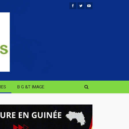
RES
B G &T IMAGE